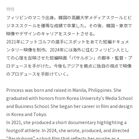
特性
フィリピンのマニラ出身。韓国の高麗大学メディアスクールとビ
ジネススクールを優等な成績で卒業した。その後、韓国・東京で
映像やデザインのキャリアをスタートさせる。
2021年にフットゴルフの選手にスポットをあてた短編ドキュメ
ンタリー映像を制作。2024年には海外に住むフィリピン人とし
ての心理を反映させた短編映画「パサルボン」の脚本・監督・プ
ロデュースを手がけた。今後もアジアを拠点に独自の視点で映像
のプロデュースを手掛けていく。
Princess was born and raised in Manila, Philippines. She
graduated with honors from Korea University’s Media School
and Business School. She began her career in film and design
in Korea and Tokyo.
In 2021, she produced a short documentary highlighting a
footgolf athlete. In 2024, she wrote, produced, and directed
“Pasalubong” a short film that reflects her psyche as a